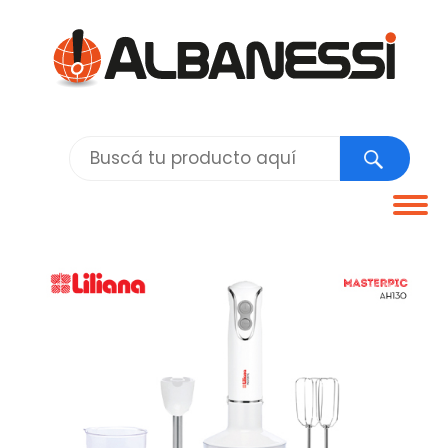
Tog
navi